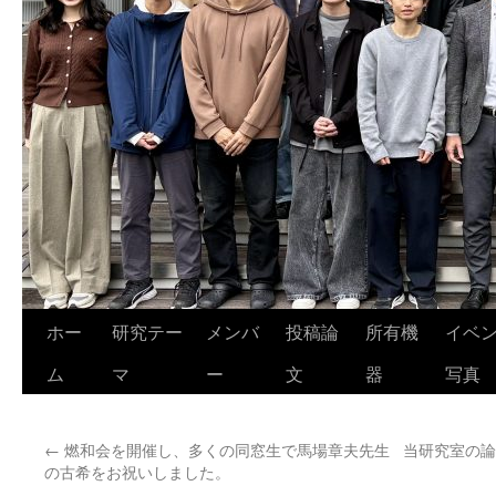
ホー
研究テー
メンバ
投稿論
所有機
イベ
ム
マ
ー
文
器
写真
←
燃和会を開催し、多くの同窓生で馬場章夫先生
当研究室の論文が
の古希をお祝いしました。