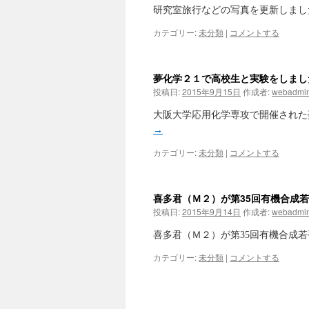
研究室旅行などの写真を更新しまし
カテゴリー:
未分類
|
コメントする
夢化学２１で高校生と実験をしまし
投稿日:
2015年9月15日
作成者:
webadmi
大阪大学応用化学専攻で開催された
→
カテゴリー:
未分類
|
コメントする
喜多君（Ｍ２）が第35回有機合成
投稿日:
2015年9月14日
作成者:
webadmi
喜多君（Ｍ２）が第35回有機合成
カテゴリー:
未分類
|
コメントする