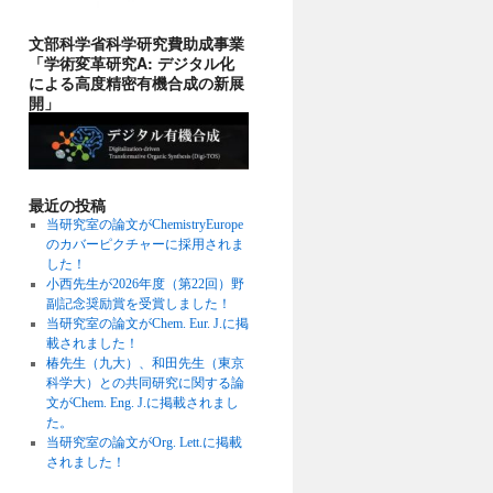
文部科学省科学研究費助成事業
「学術変革研究A: デジタル化
による高度精密有機合成の新展
開」
最近の投稿
当研究室の論文がChemistryEurope
のカバーピクチャーに採用されま
した！
小西先生が2026年度（第22回）野
副記念奨励賞を受賞しました！
当研究室の論文がChem. Eur. J.に掲
載されました！
椿先生（九大）、和田先生（東京
科学大）との共同研究に関する論
文がChem. Eng. J.に掲載されまし
た。
当研究室の論文がOrg. Lett.に掲載
されました！