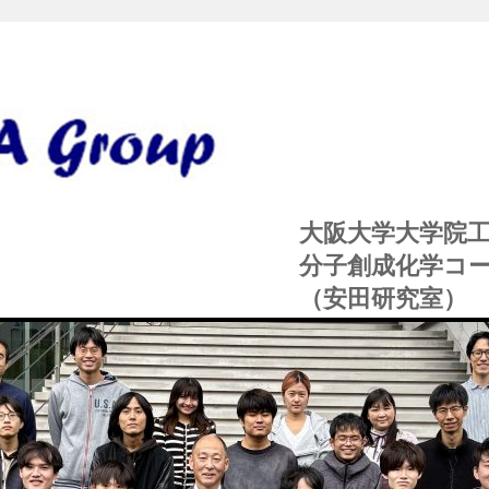
a lab group 安
大阪大学大学院
分子創成化学コー
（安田研究室）