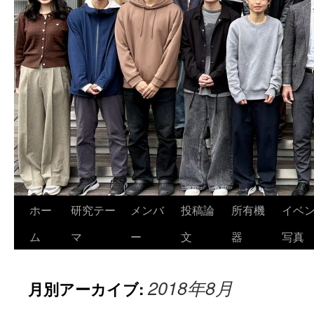
ホー
研究テー
メンバ
投稿論
所有機
イベ
ム
マ
ー
文
器
写真
2018年8月
月別アーカイブ: