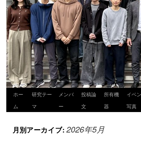
ホー
研究テー
メンバ
投稿論
所有機
イベ
ム
マ
ー
文
器
写真
2026年5月
月別アーカイブ: