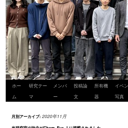
ホー
研究テー
メンバ
投稿論
所有機
イベ
ム
マ
ー
文
器
写真
2020年11月
月別アーカイブ:
当研究室の論文がChem. Eur. J.に掲載されました。