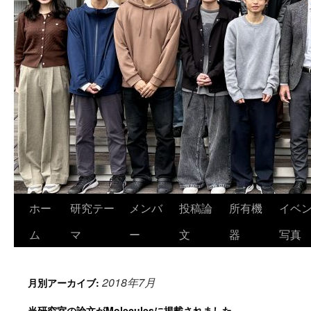
ホー
研究テー
メンバ
投稿論
所有機
イベ
ム
マ
ー
文
器
写真
2018年7月
月別アーカイブ:
当研究室の論文がMoleculesに掲載されました。