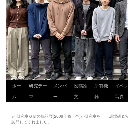
ホー
研究テー
メンバ
投稿論
所有機
イベ
ム
マ
ー
文
器
写真
←
研究室ＯＢの鶴羽君(2008年修士卒)が研究室を
馬場研＆
訪問してくれました。