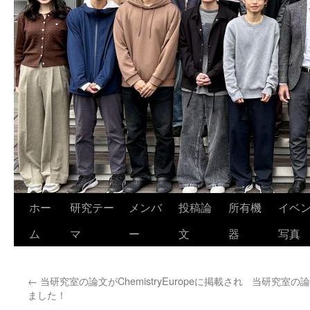
ホー
研究テー
メンバ
投稿論
所有機
イベ
ム
マ
ー
文
器
写真
←
当研究室の論文がChemistryEuropeに掲載され
当研究室の論文
ました！