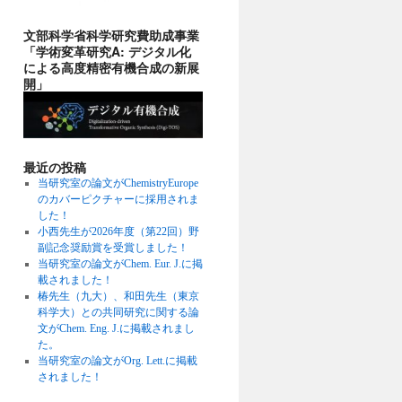
文部科学省科学研究費助成事業
「学術変革研究A: デジタル化
による高度精密有機合成の新展
開」
最近の投稿
当研究室の論文がChemistryEurope
のカバーピクチャーに採用されま
した！
小西先生が2026年度（第22回）野
副記念奨励賞を受賞しました！
当研究室の論文がChem. Eur. J.に掲
載されました！
椿先生（九大）、和田先生（東京
科学大）との共同研究に関する論
文がChem. Eng. J.に掲載されまし
た。
当研究室の論文がOrg. Lett.に掲載
されました！