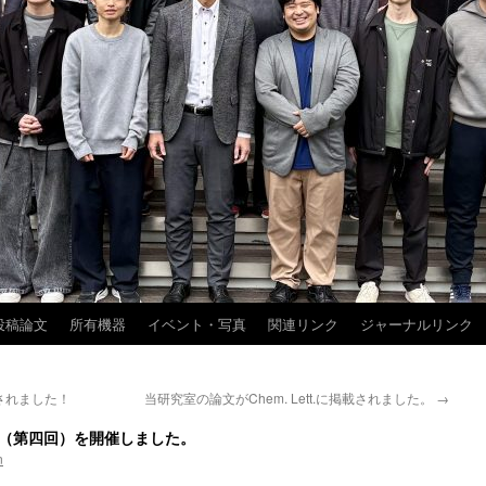
投稿論文
所有機器
イベント・写真
関連リンク
ジャーナルリンク
載されました！
当研究室の論文がChem. Lett.に掲載されました。
→
（第四回）を開催しました。
n