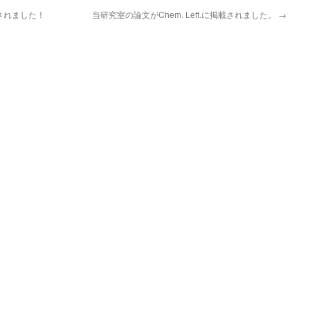
載されました！
当研究室の論文がChem. Lett.に掲載されました。
→