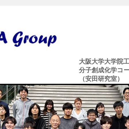
a lab group 安
大阪大学大学院
分子創成化学コー
（安田研究室）