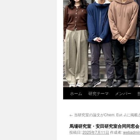
ホーム
研究テーマ
メンバー
←
当研究室の論文がChem. Eur. J.に掲
馬場研究室・安田研究室合同同窓会
投稿日:
2025年7月11日
作成者:
webadmi