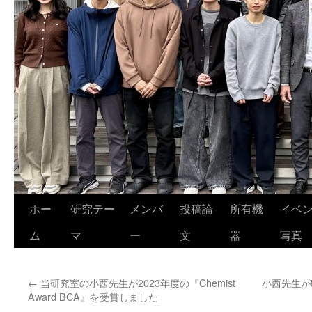
ホー
研究テー
メンバ
投稿論
所有機
イベ
ム
マ
ー
文
器
写真
←
当研究室の小西先生が2023年度の『Chemist
小西先生がthe 
Award BCA』を受賞しました