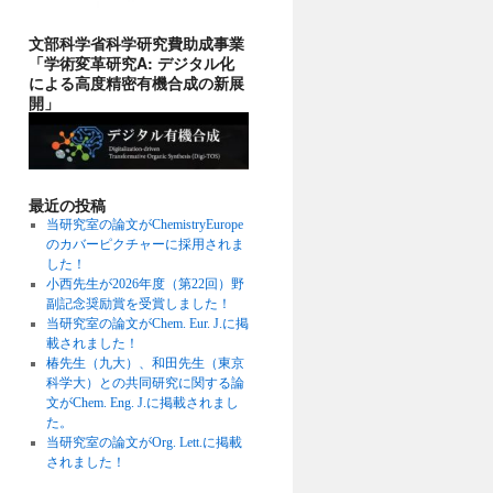
文部科学省科学研究費助成事業
「学術変革研究A: デジタル化
による高度精密有機合成の新展
開」
最近の投稿
当研究室の論文がChemistryEurope
のカバーピクチャーに採用されま
した！
小西先生が2026年度（第22回）野
副記念奨励賞を受賞しました！
当研究室の論文がChem. Eur. J.に掲
載されました！
椿先生（九大）、和田先生（東京
科学大）との共同研究に関する論
文がChem. Eng. J.に掲載されまし
た。
当研究室の論文がOrg. Lett.に掲載
されました！