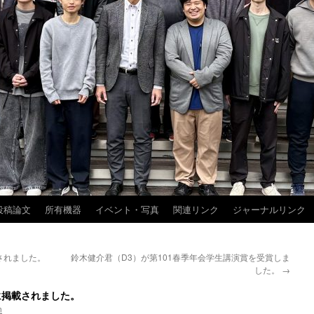
投稿論文
所有機器
イベント・写真
関連リンク
ジャーナルリンク
載されました。
鈴木健介君（D3）が第101春季年会学生講演賞を受賞しま
した。
→
J.に掲載されました。
n