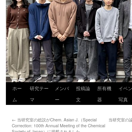
ホー
研究テー
メンバ
投稿論
所有機
イベ
ム
マ
ー
文
器
写真
←
当研究室の総説がChem. Asian J.（Special
当研究室の論文
Correction: 100th Annual Meeting of the Chemical
Society of Japan）に掲載されました。