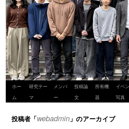
ホー
研究テー
メンバ
投稿論
所有機
イベ
ム
マ
ー
文
器
写真
webadmin
投稿者「
」のアーカイブ