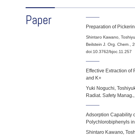
Paper
Preparation of Pickeri
Shintaro Kawano, Toshiyu
Beilstein J. Org. Chem
.,
2
doi:10.3762/bjoc.11.257
Effective Extraction o
and K+
Yuki Noguchi, Toshiyuk
Radiat. Safety Manag.,
Adsorption Capability 
Polychlorobiphenyls i
Shintaro Kawano, Tosh