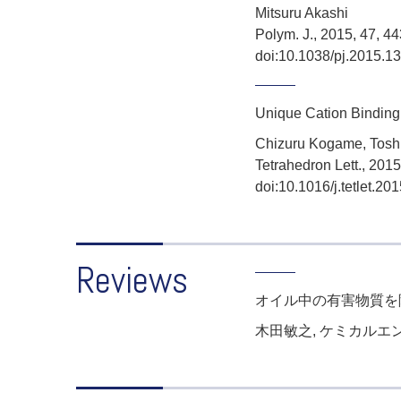
Mitsuru Akashi
Polym. J., 2015, 47, 4
doi:10.1038/pj.2015.13
Unique Cation Binding 
Chizuru Kogame, Toshi
Tetrahedron Lett., 201
doi:10.1016/j.tetlet.20
Reviews
オイル中の有害物質を
木田敏之, ケミカルエンジニア