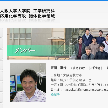
正岡 重行 （まさおか しげゆき） 
出身地：大阪府枚方市
趣味・特技：子供と遊ぶこと
一言：新しい領域の開拓にギラギラして
E-mail：masaoka(at)chem.eng.osaka-u.a
経歴等