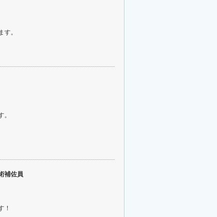
ます。
す。
術補佐員
す！