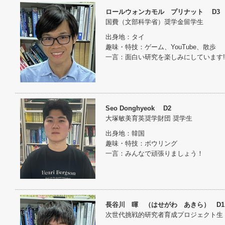
ロールウォンカモル プリナット D3
国費（文部科学省）奨学金留学生
出身地：タイ
趣味・特技：ゲーム、YouTube、散歩
一言：面白い研究を楽しみにしています!
Seo Donghyeok D2
大塚敏美育英奨学財団 奨学生
出身地：韓国
趣味・特技：ボウリング
一言：みんなで頑張りましょう！
長谷川 暉 （はせがわ あきら） D1
次世代挑戦的研究者育成プロジェクト生