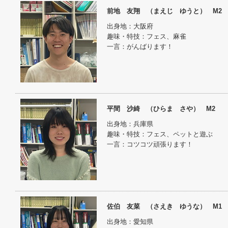
前地 友翔 （まえじ ゆうと） M2
出身地：大阪府
趣味・特技：フェス、麻雀
一言：がんばります！
平間 沙綺 （ひらま さや） M2
出身地：兵庫県
趣味・特技：フェス、ペットと遊ぶ
一言：コツコツ頑張ります！
佐伯 友菜 （さえき ゆうな） M1
出身地：愛知県