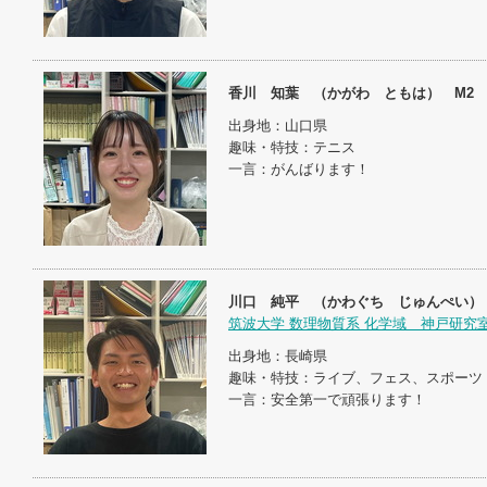
香川 知葉 （かがわ ともは） M2
出身地：山口県
趣味・特技：テニス
一言：がんばります！
川口 純平 （かわぐち じゅんぺい）
筑波大学 数理物質系 化学域 神戸研究
出身地：長崎県
趣味・特技：ライブ、フェス、スポーツ
一言：安全第一で頑張ります！