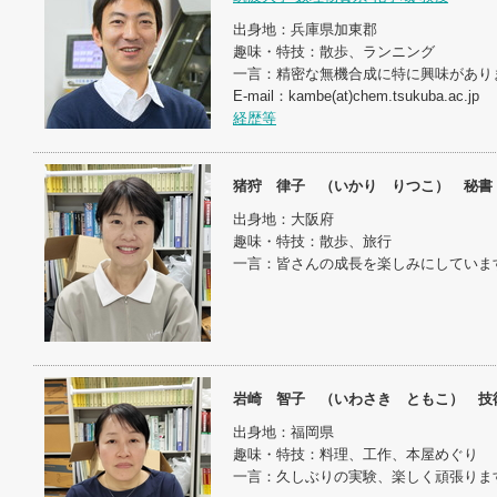
出身地：兵庫県加東郡
趣味・特技：散歩、ランニング
一言：精密な無機合成に特に興味があり
E-mail：kambe(at)chem.tsukuba.ac.jp
経歴等
猪狩 律子 （いかり りつこ） 秘書
出身地：大阪府
趣味・特技：散歩、旅行
一言：皆さんの成長を楽しみにしていま
岩崎 智子 （いわさき ともこ） 技
出身地：福岡県
趣味・特技：料理、工作、本屋めぐり
一言：久しぶりの実験、楽しく頑張りま