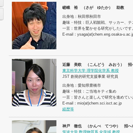
嵯峨 裕 （さが ゆたか） 助教
出身地：秋田県秋田市
趣味・特技：巨人戦観戦、サッカー、テ
一言：世界を驚かせる研究がしたいです
E-mail：ysaga(at)chem.eng.osaka-u.ac.j
近藤 美欧 （こんどう みおう） 招
東京科学大学 理学院化学系 教授
JST 創発的研究支援事業 研究員
出身地：愛知県豊橋市
趣味・特技：ご当地キティ集め
一言：皆さんと楽しんで研究を進めてい
E-mail：mio(at)chem.sci.isct.ac.jp
経歴等
神戸 徹也 （かんべ てつや） 招へ
筑波大学 数理物質系 化学域 教授