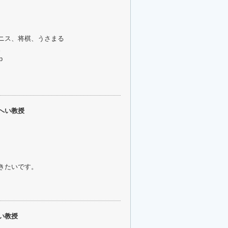
ニス、将棋、うさまる
。
p
へい教授
きたいです。
い教授