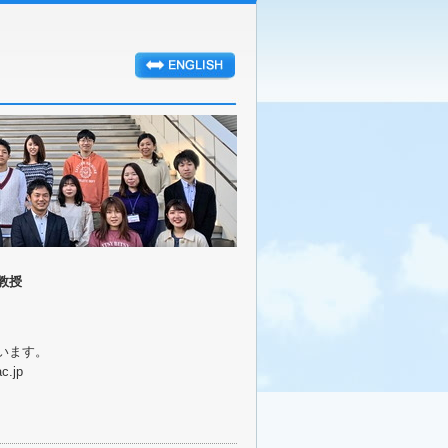
教授
います。
c.jp