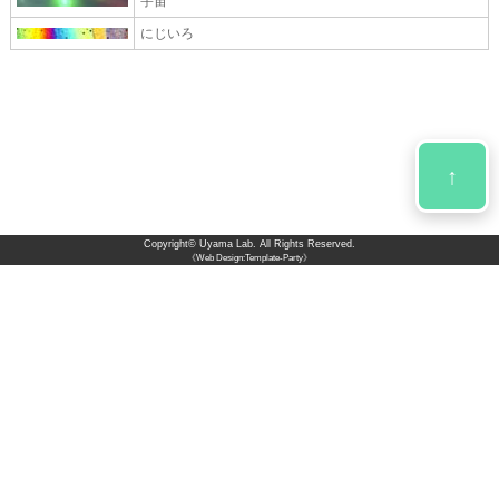
宇宙
にじいろ
↑
Copyright©
Uyama Lab.
All Rights Reserved.
《Web Design:Template-Party》