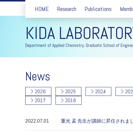
HOME
Research
Publications
Memb
KIDA LABORATOR
Department of Applied Chemistry, Graduate School of Enginee
News
2026
2025
2024
202
2017
2016
2022.07.01
重光 孟 先生が講師に昇任されま